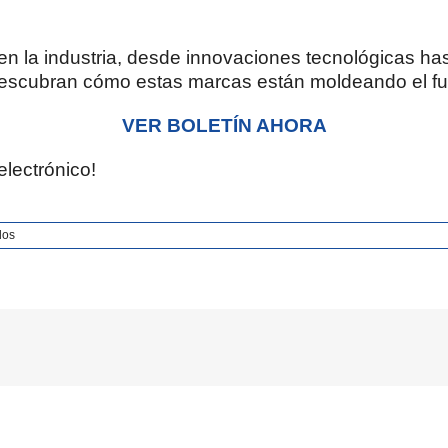
en la industria, desde innovaciones tecnológicas ha
descubran cómo estas marcas están moldeando el futu
VER BOLETÍN AHORA
electrónico!
en
dos
Boletín
#95
–
Salud
y
medicina