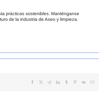
sta prácticas sostenibles. Manténganse
ro de la industria de Aseo y limpieza.
Facebook
X
Reddit
LinkedIn
Tumblr
Pinterest
Vk
Correo
electrón