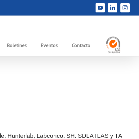
Inicio
Boletines
Salud
Boletín #95 – Salud y medicina
YouTube
LinkedIn
Instag
Anterior
Siguiente
Boletines
Eventos
Contacto
ble, Hunterlab, Labconco, SH. SDLATLAS y TA