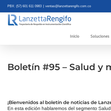
Saltar
PBX: (57) 601 611 0983
|
ventas@lanzettarengifo.com.co
al
contenido
Inicio
Soluciones
Boletín #95 – Salud y 
¡Bienvenidos al boletín de noticias de Lanz
En esta edición hablaremos del segmento Salud