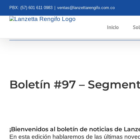
Saltar
PBX: (57) 601 611 0983
|
ventas@lanzettarengifo.com.co
al
contenido
Inicio
Sol
Boletín #97 – Segment
¡Bienvenidos al boletín de noticias de Lanz
En esta edición hablaremos de las últimas noved