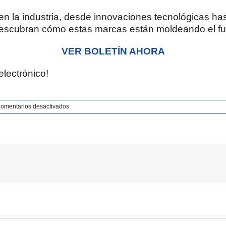
en la industria, desde innovaciones tecnológicas ha
 descubran cómo estas marcas están moldeando el fu
VER BOLETÍN AHORA
electrónico!
en
omentarios desactivados
Boletín
#97
–
Segmento
Alimentos
y
Bebidas