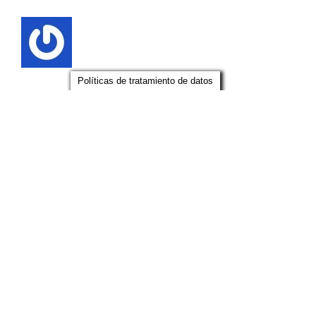
Políticas de tratamiento de datos
Artículos relacionados
Boletín #106 –
Boletín #105 –
Segmento Aseo y
Segmento Labor
Limpieza
de Servicios y 
septiembre 12th, 2024
Energético
agosto 5th, 2024