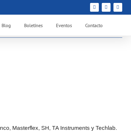
nicio
2023
Alimentos y bebidas
Boletines
Boletín #97 – Segmento Alimentos y Bebidas
YouTube
LinkedIn
Instag
Blog
Boletines
Eventos
Contacto
Anterior
Siguiente
nco, Masterflex, SH, TA Instruments y Techlab.