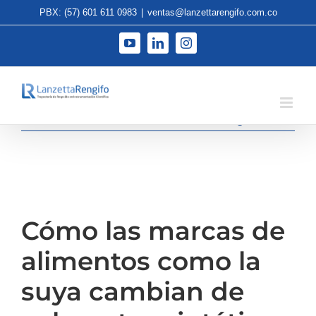
Saltar
PBX: (57) 601 611 0983
|
ventas@lanzettarengifo.com.co
al
contenido
YouTube
LinkedIn
Instagram
Anterior
Siguiente
Cómo las marcas de
alimentos como la
suya cambian de