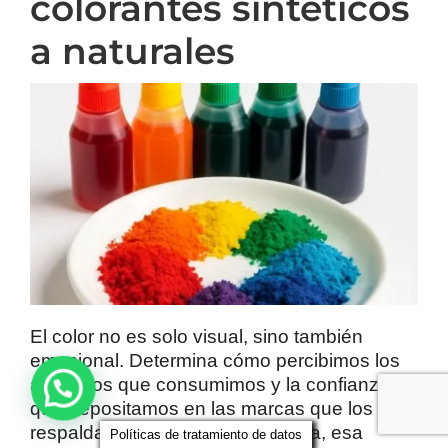
colorantes sintéticos
a naturales
El color no es solo visual, sino también
emocional. Determina cómo percibimos los
alimentos que consumimos y la confianza
que depositamos en las marcas que los
respaldan. Ahora, más que nunca, esa
Políticas de tratamiento de datos