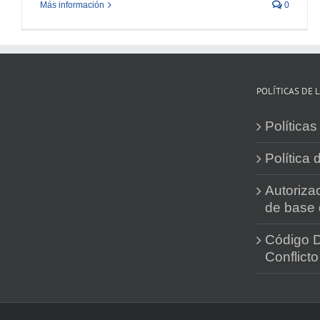
Más información
0
POLÍTICAS DE 
Política
Política 
Autorizac
de base 
Código D
Conflict