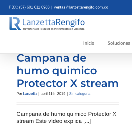
Saltar
PBX: (57) 601 611 0983
|
ventas@lanzettarengifo.com.co
al
contenido
Inicio
Soluciones
Campana de
humo quimico
Protector X stream
Por
Lanzetta
|
abril 11th, 2019
|
Sin categoría
Campana de humo quimico Protector X
stream Este vídeo explica [...]