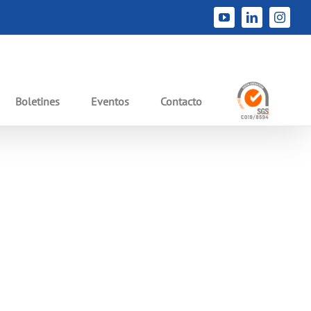
Inicio
Etiqueta:
campanadehumoquimico
YouTube
LinkedIn
Instag
Boletines
Eventos
Contacto