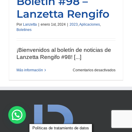
Boletín #98 –
Lanzetta Rengifo
Por
Lanzetta
|
enero 1st, 2024
|
2023
,
Aplicaciones
,
Boletines
¡Bienvenidos al boletín de noticias de
Lanzetta Rengifo #98! [...]
en
Más información
Comentarios desactivados
Boletín
#98
–
Lanzetta
Rengifo
Políticas de tratamiento de datos