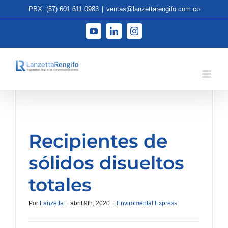
Saltar
PBX: (57) 601 611 0983
|
ventas@lanzettarengifo.com.co
al
contenido
YouTube
LinkedIn
Instagram
Recipientes de
sólidos disueltos
totales
Por
Lanzetta
|
abril 9th, 2020
|
Enviromental Express