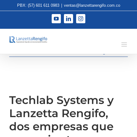
Saltar
PBX: (57) 601 611 0983
|
ventas@lanzettarengifo.com.co
al
contenido
YouTube
LinkedIn
Instagram
Anterior
Siguiente
Techlab Systems y
Lanzetta Rengifo,
dos empresas que