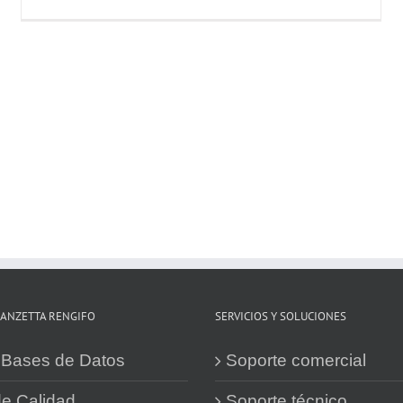
Boletín
#94
–
Aseo
y
Limpieza
to
za
LANZETTA RENGIFO
SERVICIOS Y SOLUCIONES
s Bases de Datos
Soporte comercial
de Calidad
Soporte técnico