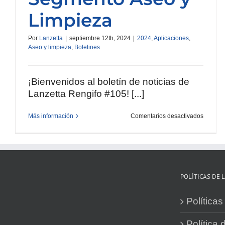
Limpieza
Por
Lanzetta
|
septiembre 12th, 2024
|
2024
,
Aplicaciones
,
Aseo y limpieza
,
Boletines
¡Bienvenidos al boletín de noticias de
Lanzetta Rengifo #105! [...]
en
Más información
Comentarios desactivados
Boletín
#106
–
Segmen
Aseo
y
Limpie
POLÍTICAS DE 
Política
Política 