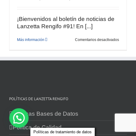
¡Bienvenidos al boletín de noticias de
Lanzetta Rengifo #91! En [...]
en
Más información
Comentarios desactivados
Boletín
#91
–
Segmento
metalmec
y
otras
industrias
POLÍTICAS DE LANZETTA RENGIFO
Políticas Bases de Datos
Política de Calidad
Políticas de tratamiento de datos