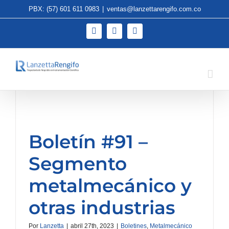
Saltar
PBX: (57) 601 611 0983
|
ventas@lanzettarengifo.com.co
al
contenido
YouTube
LinkedIn
Instagram
Boletín #91 –
Segmento
metalmecánico y
otras industrias
Por
Lanzetta
|
abril 27th, 2023
|
Boletines
,
Metalmecánico