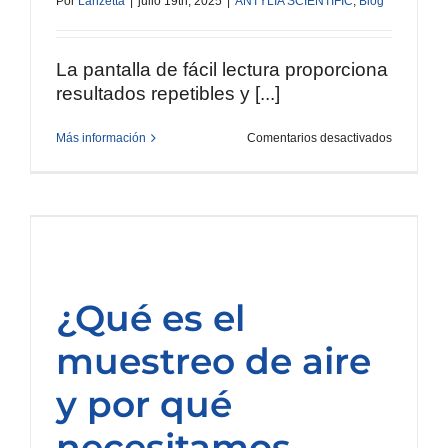
Por
Lanzetta
|
julio 19th, 2025
|
ANTYLIA SCIENTIFIC
,
Blog
La pantalla de fácil lectura proporciona
resultados repetibles y [...]
en
Más información
Comentarios desactivados
Placas
calefactor
agitadora
digitales
Cole-
Parmer®
serie
SHP-
200
¿Qué es el
muestreo de aire
y por qué
necesitamos