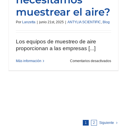
muestrear el aire?
Por
Lanzetta
|
junio 21st, 2025
|
ANTYLIA SCIENTIFIC
,
Blog
Los equipos de muestreo de aire
proporcionan a las empresas [...]
en
Más información
Comentarios desactivados
¿Qué
es
el
muestreo
de
aire
y
por
qué
necesitam
muestrear
el
aire?
1
2
Siguiente