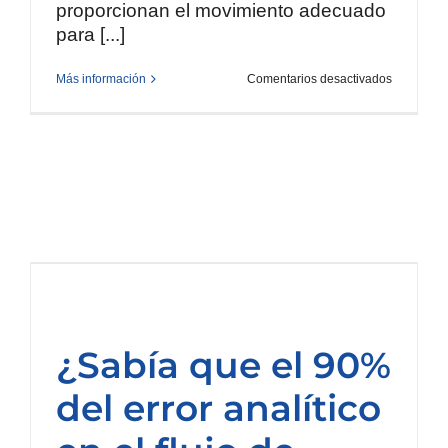
proporcionan el movimiento adecuado
para [...]
en
Más información
Comentarios desactivados
Proteja
muestras
sensibles
con
cada
movimient
¿Sabía que el 90%
del error analítico