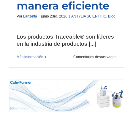
manera eficiente
Por
Lanzetta
|
junio 23rd, 2026
|
ANTYLIA SCIENTIFIC
,
Blog
Los productos Traceable® son líderes
en la industria de productos [...]
en
Más información
Comentarios desactivados
Si
no
puedes
medirlo
con
precisión,
no
puedes
gestionarl
de
manera
eficiente