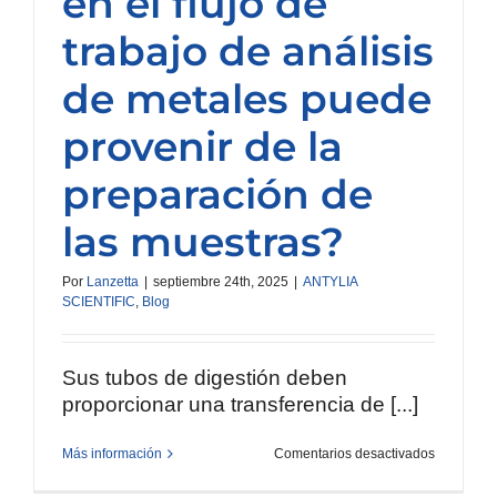
en el flujo de
trabajo de análisis
de metales puede
provenir de la
preparación de
las muestras?
Por
Lanzetta
|
septiembre 24th, 2025
|
ANTYLIA
SCIENTIFIC
,
Blog
Sus tubos de digestión deben
proporcionar una transferencia de [...]
en
Más información
Comentarios desactivados
¿Sabía
que