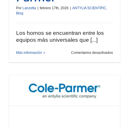
Por
Lanzetta
|
febrero 17th, 2026
|
ANTYLIA SCIENTIFIC
,
Blog
Los hornos se encuentran entre los
equipos más universales que [...]
en
Más información
Comentarios desactivados
Guía
de
selección
de
hornos
Cole-
Parmer