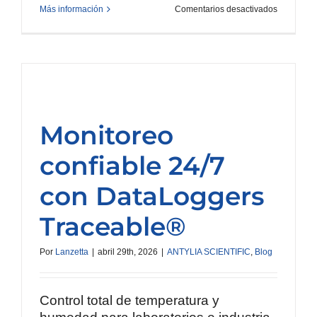
en
Más información
Comentarios desactivados
VapLock,
la
solución
de
seguridad
para
contenció
de
solventes
y
Monitoreo
control
de
vapores
confiable 24/7
nocivos
con DataLoggers
Traceable®
Por
Lanzetta
|
abril 29th, 2026
|
ANTYLIA SCIENTIFIC
,
Blog
Control total de temperatura y