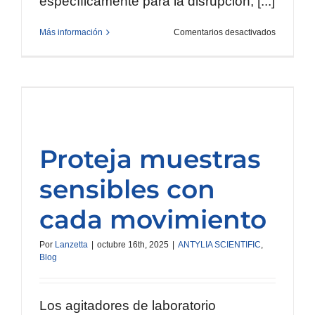
específicamente para la disrupción, [...]
en
Más información
Comentarios desactivados
Homogene
de
tejido
con
microesfer
eficiencia
y
versatilid
en
el
laboratori
Proteja muestras
moderno
sensibles con
cada movimiento
Por
Lanzetta
|
octubre 16th, 2025
|
ANTYLIA SCIENTIFIC
,
Blog
Los agitadores de laboratorio