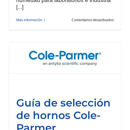
humedad para laboratorios e industria
[...]
en
Más información
Comentarios desactivados
Monitoreo
confiable
24/7
con
DataLogg
Traceabl
Guía de selección
de hornos Cole-
Parmer