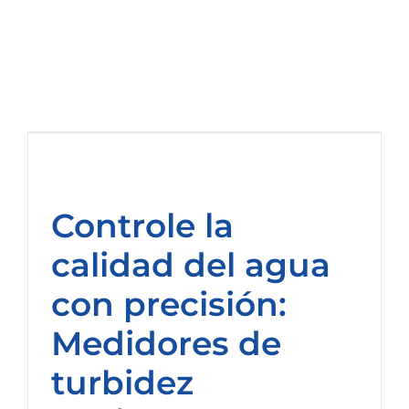
el
90%
del
error
analítico
en
el
flujo
de
trabajo
de
análisis
de
metales
puede
provenir
Controle la
de
la
calidad del agua
preparaci
de
las
con precisión:
muestras?
Medidores de
turbidez