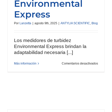
Environmental
Express
Por
Lanzetta
|
agosto 9th, 2025
|
ANTYLIA SCIENTIFIC
,
Blog
Los medidores de turbidez
Environmental Express brindan la
adaptabilidad necesaria [...]
en
Más información
Comentarios desactivados
Controle
la
calidad
del
agua
con
precisión:
Medidore
de
turbidez
Environme
Express