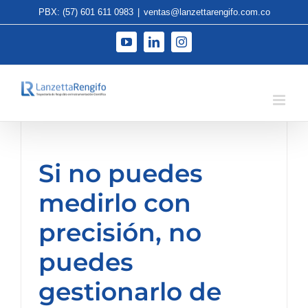
Saltar
PBX: (57) 601 611 0983
|
ventas@lanzettarengifo.com.co
al
contenido
YouTube
LinkedIn
Instagram
Si no puedes
medirlo con
precisión, no
puedes
gestionarlo de