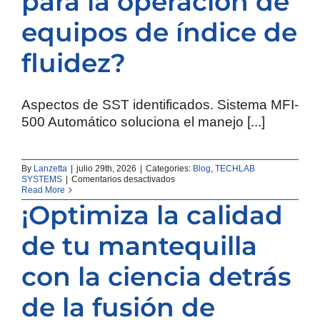
para la operación de
equipos de índice de
fluidez?
Aspectos de SST identificados. Sistema MFI-
500 Automático soluciona el manejo [...]
By
Lanzetta
|
julio 29th, 2026
|
Categories:
Blog
,
TECHLAB
en
SYSTEMS
|
Comentarios desactivados
¿Cuáles
Read More
son
¡Optimiza la calidad
las
consideraciones
de
de tu mantequilla
salud
ocupacional
para
con la ciencia detrás
la
operación
de la fusión de
de
equipos
de