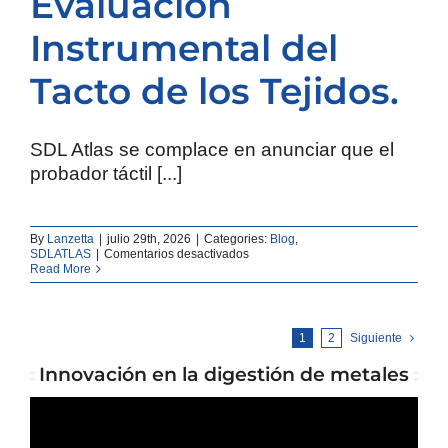
Evaluación
Instrumental del
Tacto de los Tejidos.
SDL Atlas se complace en anunciar que el
probador táctil [...]
By
Lanzetta
|
julio 29th, 2026
|
Categories:
Blog
,
en
SDLATLAS
|
Comentarios desactivados
FTT:
Read More
El
Probador
Táctil
de
1
2
Siguiente
Tejidos
Cumple
Innovación en la digestión de metales
con
el
Nuevo
Estándar
AATCC