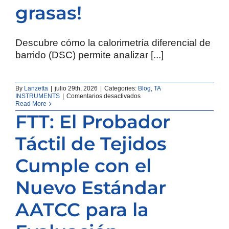
grasas!
índice
de
fluidez?
Descubre cómo la calorimetría diferencial de
barrido (DSC) permite analizar [...]
By
Lanzetta
|
julio 29th, 2026
|
Categories:
Blog
,
TA
en
INSTRUMENTS
|
Comentarios desactivados
¡Optimiza
Read More
la
FTT: El Probador
calidad
de
tu
Táctil de Tejidos
mantequilla
con
la
Cumple con el
ciencia
detrás
Nuevo Estándar
de
la
fusión
AATCC para la
de
grasas!