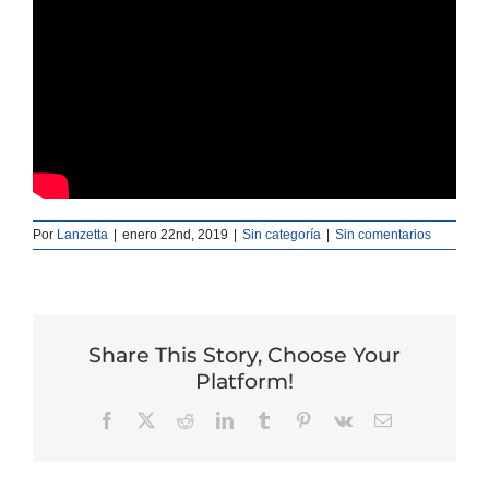
para
la
Evaluación
Instrumental
del
Tacto
de
los
Tejidos.
Por
Lanzetta
|
enero 22nd, 2019
|
Sin categoría
|
Sin comentarios
Share This Story, Choose Your
Platform!
Facebook
X
Reddit
LinkedIn
Tumblr
Pinterest
Vk
Correo
electrónico