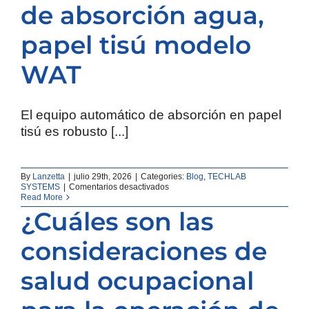
Sobre
de absorción agua,
Ensayos
de
Resistencia
papel tisú modelo
al
Corte
WAT
Interfacial
El equipo automático de absorción en papel
tisú es robusto [...]
By
Lanzetta
|
julio 29th, 2026
|
Categories:
Blog
,
TECHLAB
en
SYSTEMS
|
Comentarios desactivados
Equipo
Read More
automático
¿Cuáles son las
de
absorción
agua,
consideraciones de
papel
tisú
modelo
salud ocupacional
WAT