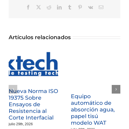
Facebook
X
Reddit
LinkedIn
Tumblr
Pinterest
Vk
Correo
electrónico
Artículos relacionados
Nueva Norma ISO
Equipo
19375 Sobre
automático de
Ensayos de
absorción agua,
Resistencia al
papel tisú
Corte Interfacial
modelo WAT
julio 29th, 2026